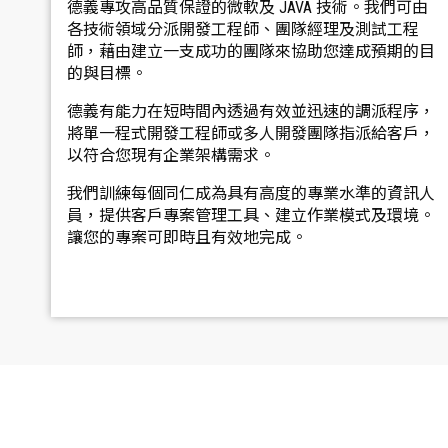
德義專攻高品質保證的微軟及 JAVA 技術。我們可由
各技術領域分派開發工程師、團隊經理及測試工程
師，藉由建立一支成功的團隊來協助您達成預期的目
的與目標。
德義有能力在短時間內透過有效並迅速的調派程序，
將單一程式開發工程師或多人開發團隊指派給客戶，
以符合您現有企業架構需求。
我們訓練每個同仁成為具有高度的專業水準的資訊人
員，提供客戶專案管理工具、建立作業模式及環境。
讓您的專案可即時且有效地完成。