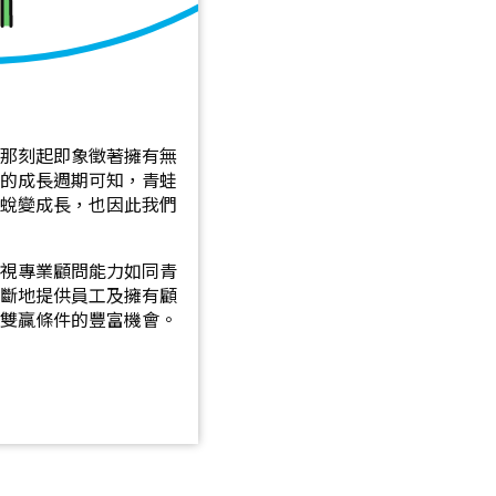
的那刻起即象徵著擁有無
特的成長週期可知，青蛙
始蛻變成長，也因此我們
們視專業顧問能力如同青
間斷地提供員工及擁有顧
有雙贏條件的豐富機會。